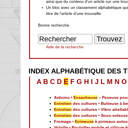
ainsi que du contenu d’un article sur une trouv
Un bloc avec un classement alphabétique qu
titre de l’article d’une trouvaille.
Bonne recherche
Aide de la recherche
INDEX ALPHABÉTIQUE DES 
A
B
C
D
E
F
G
H
I
J
L
M
N
O
Arduino •
Ensacheuse
– Peseuse pour 
Entretien
des cultures • Butteuse à be
Entretien
des cultures • Vibro attellab
Entretien
des cultures • Sous-soleus
Fromage •
Ecimeuse
à poireaux autoc
Volaille • Poulailler mobile et clôture 