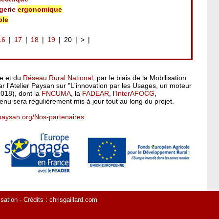
agerie
ergonomique
ble
16
17
18
19
20
>
pe et du
Réseau Rural National
, par le biais de la Mobilisation
 l'Atelier Paysan sur "L'innovation par les Usages, un moteur
2018), dont la
FNCUMA
, la
FADEAR
, l'
InterAFOCG
,
enu sera régulièrement mis à jour tout au long du projet.
rpaysan.org/Nos-partenaires
isation
- Crédits :
chrisgaillard.com