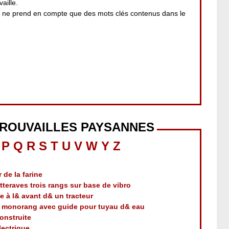
aille.
i ne prend en compte que des mots clés contenus dans le
TROUVAILLES PAYSANNES
P
Q
R
S
T
U
V
W
Y
Z
de la farine
tteraves trois rangs sur base de vibro
le à l& avant d& un tracteur
e monorang avec guide pour tuyau d& eau
onstruite
électrique