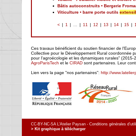
Bâtis autoconstruits • Bergerie From
Viticulture • barre porte outils
extensi
<
1
…
11
12
13
14
15
Ces travaux bénéficient du soutien financier de l'Euro
Collective pour le Développement Rural coordonnée par
pour l'agroécologie et les dynamiques rurales" (2015-
AgroParisTech
et le
CIRAD
sont partenaires. Leur cont
Lien vers la page "nos partenaires":
http://www.latelie
CC-BY-NC-SA L'Atelier Paysan -
Conditions générales d’util
> Kit graphique à télécharger