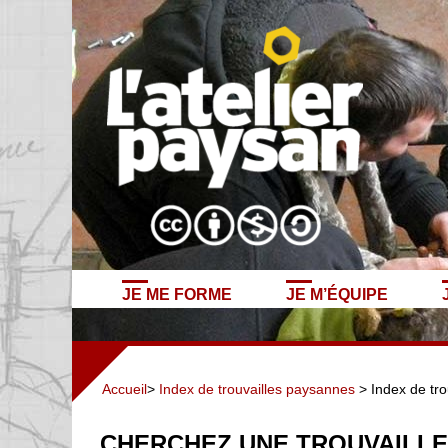
JE ME FORME
JE M’ÉQUIPE
Accueil
>
Index de trouvailles paysannes
> Index de tro
CHERCHEZ UNE TROUVAILLE