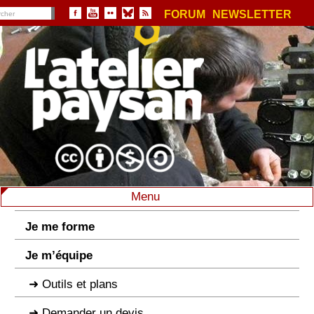
FORUM
NEWSLETTER
Menu
Je me forme
Je m’équipe
Outils et plans
Demander un devis