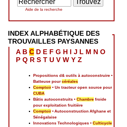
Aide de la recherche
INDEX ALPHABÉTIQUE DES
TROUVAILLES PAYSANNES
A
B
C
D
E
F
G
H
I
J
L
M
N
O
P
Q
R
S
T
U
V
W
Y
Z
Propositions d& outils à autoconstruire •
Batteuse pour
céréales
Comptoir
• Un tracteur open source pour
CUBA
Bâtis autoconstruits •
Chambre
froide
pour exploitation fruitière
Comptoir
• Autoconstruction Afghane et
Sénégalaise
Innovations Technologiques •
Culticycle