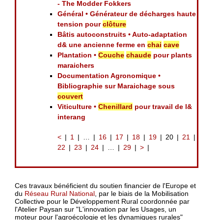
- The Modder Fokkers
Général • Générateur de décharges haute
tension pour
clôture
Bâtis autoconstruits • Auto-adaptation
d& une ancienne ferme en
chai
cave
Plantation •
Couche
chaude
pour plants
maraichers
Documentation Agronomique •
Bibliographie sur Maraichage sous
couvert
Viticulture •
Chenillard
pour travail de l&
interang
<
1
…
16
17
18
19
20
21
22
23
24
…
29
>
Ces travaux bénéficient du soutien financier de l'Europe et
du
Réseau Rural National
, par le biais de la Mobilisation
Collective pour le Développement Rural coordonnée par
l'Atelier Paysan sur "L'innovation par les Usages, un
moteur pour l'agroécologie et les dynamiques rurales"