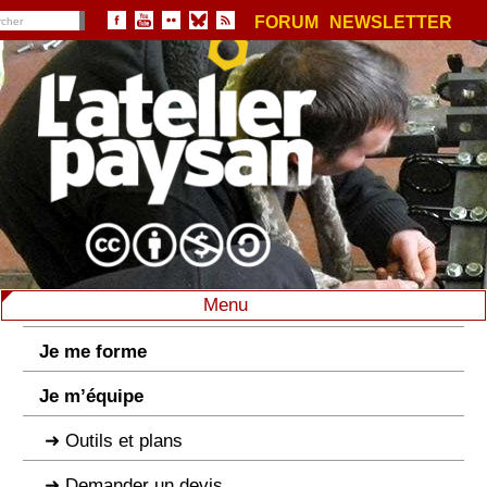
FORUM
NEWSLETTER
Menu
Je me forme
Je m’équipe
Outils et plans
Demander un devis