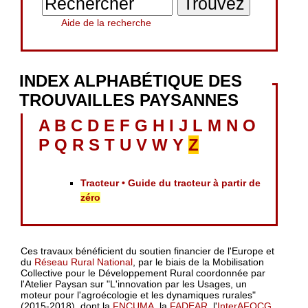
Aide de la recherche
INDEX ALPHABÉTIQUE DES
TROUVAILLES PAYSANNES
A
B
C
D
E
F
G
H
I
J
L
M
N
O
P
Q
R
S
T
U
V
W
Y
Z
Tracteur • Guide du tracteur à partir de
zéro
Ces travaux bénéficient du soutien financier de l'Europe et
du
Réseau Rural National
, par le biais de la Mobilisation
Collective pour le Développement Rural coordonnée par
l'Atelier Paysan sur "L'innovation par les Usages, un
moteur pour l'agroécologie et les dynamiques rurales"
(2015-2018), dont la
FNCUMA
, la
FADEAR
, l'
InterAFOCG
,