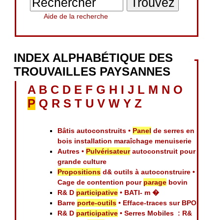
Aide de la recherche
INDEX ALPHABÉTIQUE DES
TROUVAILLES PAYSANNES
A
B
C
D
E
F
G
H
I
J
L
M
N
O
P
Q
R
S
T
U
V
W
Y
Z
Bâtis autoconstruits •
Panel
de serres en
bois installation maraîchage menuiserie
Autres •
Pulvérisateur
autoconstruit pour
grande culture
Propositions
d& outils à autoconstruire •
Cage de contention pour
parage
bovin
R& D
participative
• BATI- m �
Barre
porte-outils
• Efface-traces sur BPO
R& D
participative
• Serres Mobiles : R&