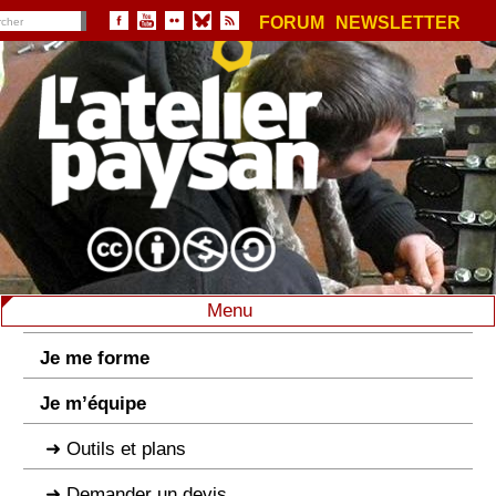
FORUM
NEWSLETTER
Menu
Je me forme
Je m’équipe
Outils et plans
Demander un devis