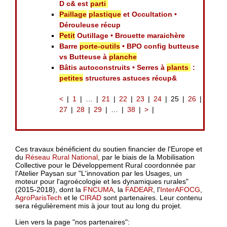
D c& est
parti
Paillage
plastique
et Occultation •
Dérouleuse récup
Petit
Outillage • Brouette maraichère
Barre
porte-outils
• BPO config butteuse
vs Butteuse à
planche
Bâtis autoconstruits • Serres à
plants
:
petites
structures astuces récup&
<
1
…
21
22
23
24
25
26
27
28
29
…
38
>
Ces travaux bénéficient du soutien financier de l'Europe et
du
Réseau Rural National
, par le biais de la Mobilisation
Collective pour le Développement Rural coordonnée par
l'Atelier Paysan sur "L'innovation par les Usages, un
moteur pour l'agroécologie et les dynamiques rurales"
(2015-2018), dont la
FNCUMA
, la
FADEAR
, l'
InterAFOCG
,
AgroParisTech
et le
CIRAD
sont partenaires. Leur contenu
sera régulièrement mis à jour tout au long du projet.
Lien vers la page "nos partenaires":