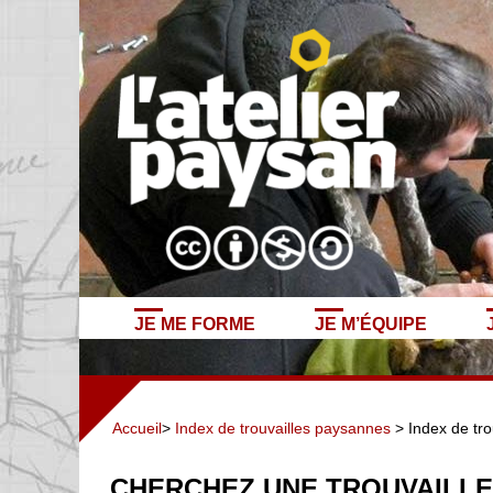
JE ME FORME
JE M’ÉQUIPE
Accueil
>
Index de trouvailles paysannes
> Index de tro
CHERCHEZ UNE TROUVAILLE