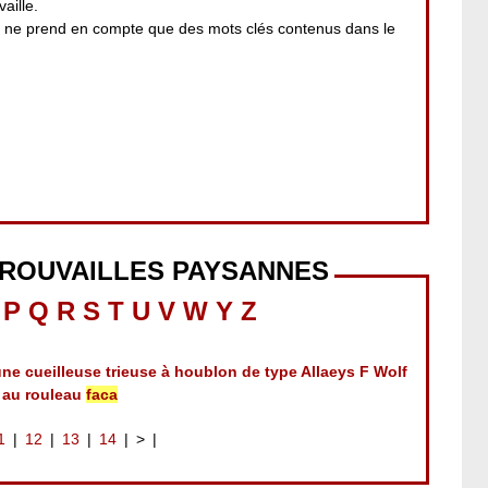
aille.
i ne prend en compte que des mots clés contenus dans le
TROUVAILLES PAYSANNES
P
Q
R
S
T
U
V
W
Y
Z
ne cueilleuse trieuse à houblon de type Allaeys F Wolf
 au rouleau
faca
1
12
13
14
>