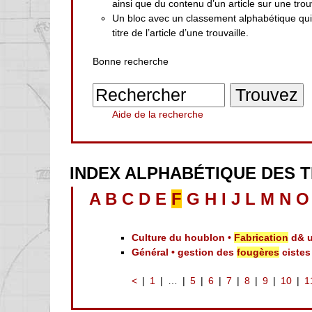
ainsi que du contenu d’un article sur une trouv
Un bloc avec un classement alphabétique qu
titre de l’article d’une trouvaille.
Bonne recherche
Aide de la recherche
INDEX ALPHABÉTIQUE DES 
A
B
C
D
E
F
G
H
I
J
L
M
N
O
Culture du houblon •
Fabrication
d& u
Général • gestion des
fougères
cistes
<
1
…
5
6
7
8
9
10
1