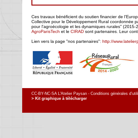
Ces travaux bénéficient du soutien financier de l'Euro
Collective pour le Développement Rural coordonnée par
pour l'agroécologie et les dynamiques rurales" (2015-
AgroParisTech
et le
CIRAD
sont partenaires. Leur cont
Lien vers la page "nos partenaires":
http://www.latelie
CC-BY-NC-SA L'Atelier Paysan -
Conditions générales d’util
> Kit graphique à télécharger