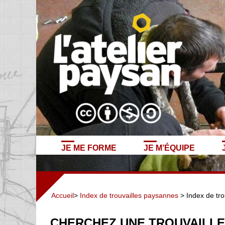
JE ME FORME
JE M’ÉQUIPE
Accueil
>
Index de trouvailles paysannes
> Index de tro
CHERCHEZ UNE TROUVAILLE