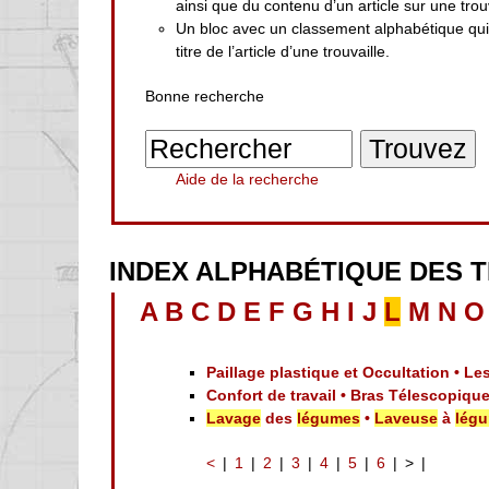
ainsi que du contenu d’un article sur une trouv
Un bloc avec un classement alphabétique qu
titre de l’article d’une trouvaille.
Bonne recherche
Aide de la recherche
INDEX ALPHABÉTIQUE DES 
A
B
C
D
E
F
G
H
I
J
L
M
N
O
Paillage plastique et Occultation • L
Confort de travail • Bras Télescopiqu
Lavage
des
légumes
•
Laveuse
à
lég
<
1
2
3
4
5
6
>