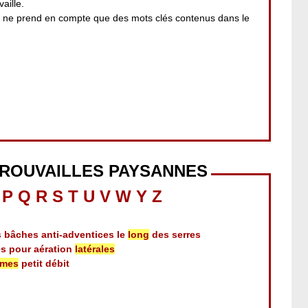
aille.
i ne prend en compte que des mots clés contenus dans le
TROUVAILLES PAYSANNES
P
Q
R
S
T
U
V
W
Y
Z
es bâches anti-adventices le
long
des serres
es pour aération
latérales
umes
petit débit