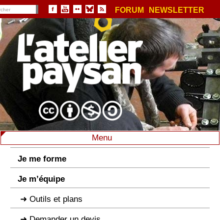
FORUM
NEWSLETTER
Menu
Je me forme
Je m’équipe
Outils et plans
Demander un devis