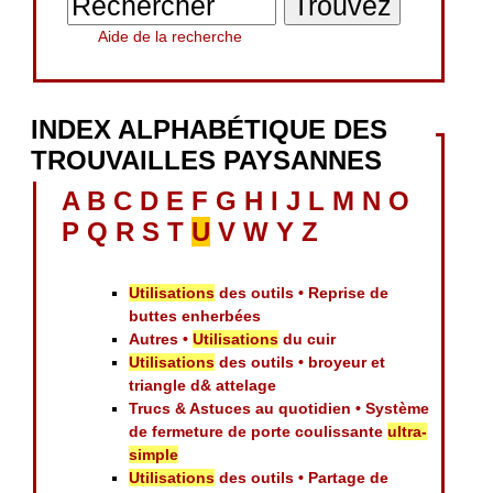
Aide de la recherche
INDEX ALPHABÉTIQUE DES
TROUVAILLES PAYSANNES
A
B
C
D
E
F
G
H
I
J
L
M
N
O
P
Q
R
S
T
U
V
W
Y
Z
Utilisations
des outils • Reprise de
buttes enherbées
Autres •
Utilisations
du cuir
Utilisations
des outils • broyeur et
triangle d& attelage
Trucs & Astuces au quotidien • Système
de fermeture de porte coulissante
ultra-
simple
Utilisations
des outils • Partage de