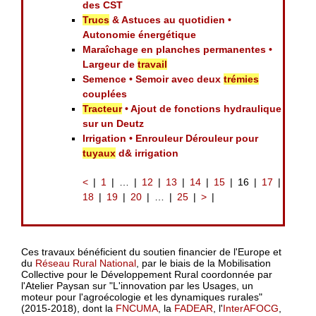
des CST
Trucs
& Astuces au quotidien •
Autonomie énergétique
Maraîchage en planches permanentes •
Largeur de
travail
Semence • Semoir avec deux
trémies
couplées
Tracteur
• Ajout de fonctions hydraulique
sur un Deutz
Irrigation • Enrouleur Dérouleur pour
tuyaux
d& irrigation
<
1
…
12
13
14
15
16
17
18
19
20
…
25
>
Ces travaux bénéficient du soutien financier de l'Europe et
du
Réseau Rural National
, par le biais de la Mobilisation
Collective pour le Développement Rural coordonnée par
l'Atelier Paysan sur "L'innovation par les Usages, un
moteur pour l'agroécologie et les dynamiques rurales"
(2015-2018), dont la
FNCUMA
, la
FADEAR
, l'
InterAFOCG
,