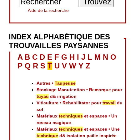
Aide de la recherche
INDEX ALPHABÉTIQUE DES
TROUVAILLES PAYSANNES
A
B
C
D
E
F
G
H
I
J
L
M
N
O
P
Q
R
S
T
U
V
W
Y
Z
Autres •
Taupeuse
Stockage Manutention • Remorque pour
tuyau
d& irrigation
Viticulture • Rehabilitator pour
travail
du
sol
Matériaux
techniques
et espaces • Un
roseau magique
Matériaux
techniques
et espaces • Une
technique
d& isolation paille inspirée