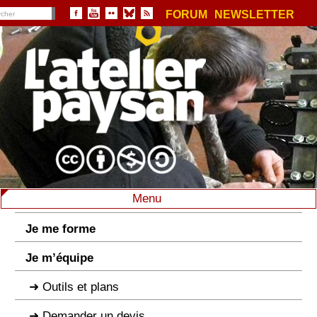
FORUM
NEWSLETTER
Menu
Je me forme
Je m’équipe
Outils et plans
Demander un devis