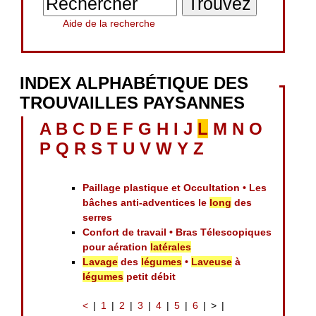
Aide de la recherche
INDEX ALPHABÉTIQUE DES
TROUVAILLES PAYSANNES
A
B
C
D
E
F
G
H
I
J
L
M
N
O
P
Q
R
S
T
U
V
W
Y
Z
Paillage plastique et Occultation • Les
bâches anti-adventices le
long
des
serres
Confort de travail • Bras Télescopiques
pour aération
latérales
Lavage
des
légumes
•
Laveuse
à
légumes
petit débit
<
1
2
3
4
5
6
>