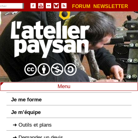
FORUM
NEWSLETTER
Menu
Je me forme
Je m’équipe
Outils et plans
Demander un devis