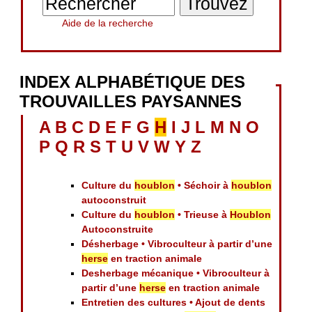
Aide de la recherche
INDEX ALPHABÉTIQUE DES
TROUVAILLES PAYSANNES
A
B
C
D
E
F
G
H
I
J
L
M
N
O
P
Q
R
S
T
U
V
W
Y
Z
Culture du
houblon
• Séchoir à
houblon
autoconstruit
Culture du
houblon
• Trieuse à
Houblon
Autoconstruite
Désherbage • Vibroculteur à partir d’une
herse
en traction animale
Desherbage mécanique • Vibroculteur à
partir d’une
herse
en traction animale
Entretien des cultures • Ajout de dents