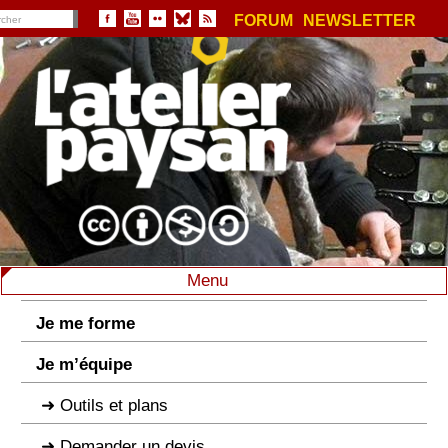
FORUM
NEWSLETTER
Menu
Je me forme
Je m’équipe
Outils et plans
Demander un devis