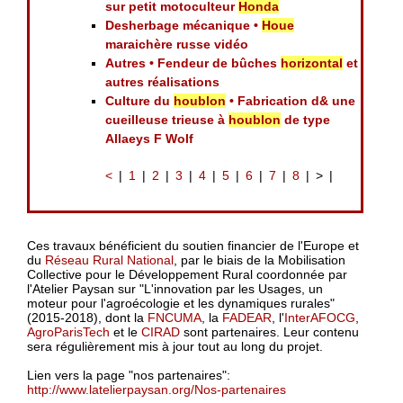
sur petit motoculteur
Honda
Desherbage mécanique •
Houe
maraichère russe vidéo
Autres • Fendeur de bûches
horizontal
et
autres réalisations
Culture du
houblon
• Fabrication d& une
cueilleuse trieuse à
houblon
de type
Allaeys F Wolf
<
1
2
3
4
5
6
7
8
>
Ces travaux bénéficient du soutien financier de l'Europe et
du
Réseau Rural National
, par le biais de la Mobilisation
Collective pour le Développement Rural coordonnée par
l'Atelier Paysan sur "L'innovation par les Usages, un
moteur pour l'agroécologie et les dynamiques rurales"
(2015-2018), dont la
FNCUMA
, la
FADEAR
, l'
InterAFOCG
,
AgroParisTech
et le
CIRAD
sont partenaires. Leur contenu
sera régulièrement mis à jour tout au long du projet.
Lien vers la page "nos partenaires":
http://www.latelierpaysan.org/Nos-partenaires