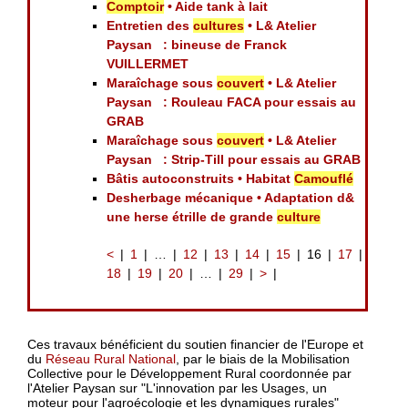
Comptoir
• Aide tank à lait
Entretien des
cultures
• L& Atelier
Paysan : bineuse de Franck
VUILLERMET
Maraîchage sous
couvert
• L& Atelier
Paysan : Rouleau FACA pour essais au
GRAB
Maraîchage sous
couvert
• L& Atelier
Paysan : Strip-Till pour essais au GRAB
Bâtis autoconstruits • Habitat
Camouflé
Desherbage mécanique • Adaptation d&
une herse étrille de grande
culture
<
1
…
12
13
14
15
16
17
18
19
20
…
29
>
Ces travaux bénéficient du soutien financier de l'Europe et
du
Réseau Rural National
, par le biais de la Mobilisation
Collective pour le Développement Rural coordonnée par
l'Atelier Paysan sur "L'innovation par les Usages, un
moteur pour l'agroécologie et les dynamiques rurales"