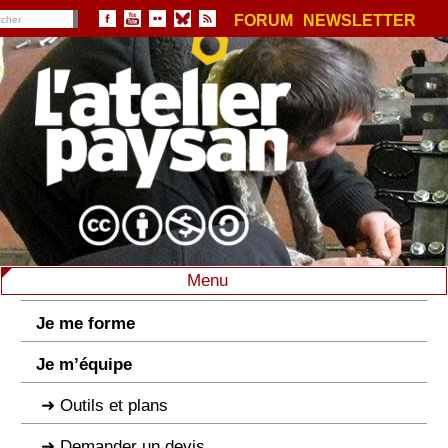
FORUM
NEWSLETTER
Menu
Je me forme
Je m’équipe
Outils et plans
Demander un devis