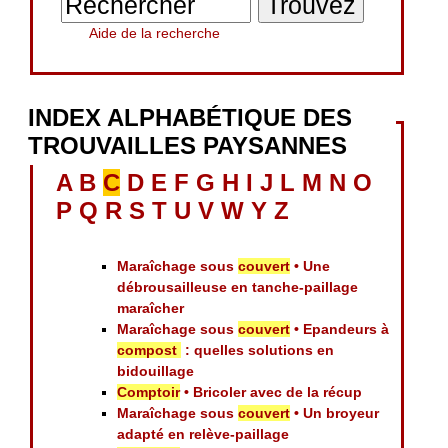
Aide de la recherche
INDEX ALPHABÉTIQUE DES
TROUVAILLES PAYSANNES
A
B
C
D
E
F
G
H
I
J
L
M
N
O
P
Q
R
S
T
U
V
W
Y
Z
Maraîchage sous
couvert
• Une
débrousailleuse en tanche-paillage
maraîcher
Maraîchage sous
couvert
• Epandeurs à
compost
: quelles solutions en
bidouillage
Comptoir
• Bricoler avec de la récup
Maraîchage sous
couvert
• Un broyeur
adapté en relève-paillage