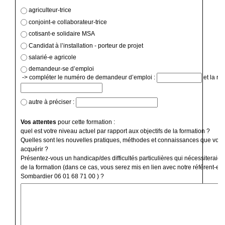
agriculteur-trice
conjoint-e collaborateur-trice
cotisant-e solidaire MSA
Candidat à l’installation - porteur de projet
salarié-e agricole
demandeur-se d’emploi
-> compléter le numéro de demandeur d’emploi :
et la ré
autre à préciser :
Vos attentes
pour cette formation :
quel est votre niveau actuel par rapport aux objectifs de la formation ?
Quelles sont les nouvelles pratiques, méthodes et connaissances que vous
acquérir ?
Présentez-vous un handicap/des difficultés particulières qui nécessiteraien
de la formation (dans ce cas, vous serez mis en lien avec notre référent-e 
Sombardier 06 01 68 71 00 ) ?