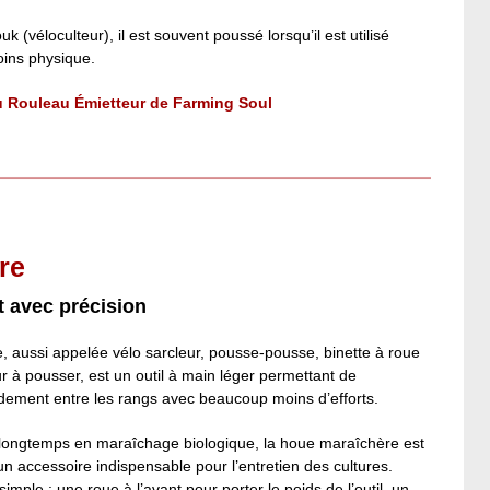
 (véloculteur), il est souvent poussé lorsqu’il est utilisé
oins physique.
du Rouleau Émietteur de Farming Soul
re
t avec précision
 aussi appelée vélo sarcleur, pousse-pousse, binette à roue
r à pousser, est un outil à main léger permettant de
dement entre les rangs avec beaucoup moins d’efforts.
s longtemps en maraîchage biologique, la houe maraîchère est
n accessoire indispensable pour l’entretien des cultures.
simple : une roue à l’avant pour porter le poids de l’outil, un