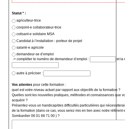
Statut * :
agriculteur-trice
conjoint-e collaborateur-trice
cotisant-e solidaire MSA
Candidat à l’installation - porteur de projet
salarié-e agricole
demandeur-se d’emploi
-> compléter le numéro de demandeur d’emploi :
et la ré
autre à préciser :
Vos attentes
pour cette formation :
quel est votre niveau actuel par rapport aux objectifs de la formation ?
Quelles sont les nouvelles pratiques, méthodes et connaissances que vous
acquérir ?
Présentez-vous un handicap/des difficultés particulières qui nécessiteraien
de la formation (dans ce cas, vous serez mis en lien avec notre référent-e 
Sombardier 06 01 68 71 00 ) ?