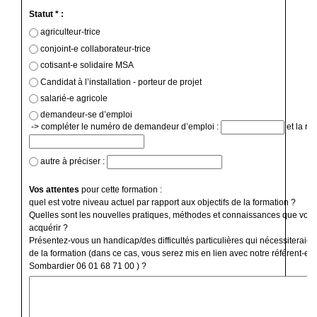
Statut * :
agriculteur-trice
conjoint-e collaborateur-trice
cotisant-e solidaire MSA
Candidat à l’installation - porteur de projet
salarié-e agricole
demandeur-se d’emploi
-> compléter le numéro de demandeur d’emploi :
et la ré
autre à préciser :
Vos attentes
pour cette formation :
quel est votre niveau actuel par rapport aux objectifs de la formation ?
Quelles sont les nouvelles pratiques, méthodes et connaissances que vous
acquérir ?
Présentez-vous un handicap/des difficultés particulières qui nécessiteraien
de la formation (dans ce cas, vous serez mis en lien avec notre référent-e 
Sombardier 06 01 68 71 00 ) ?