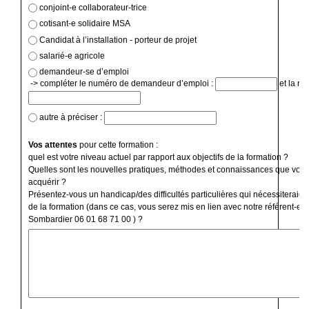
conjoint-e collaborateur-trice
cotisant-e solidaire MSA
Candidat à l’installation - porteur de projet
salarié-e agricole
demandeur-se d’emploi
-> compléter le numéro de demandeur d’emploi :
et la ré
autre à préciser :
Vos attentes
pour cette formation :
quel est votre niveau actuel par rapport aux objectifs de la formation ?
Quelles sont les nouvelles pratiques, méthodes et connaissances que vous
acquérir ?
Présentez-vous un handicap/des difficultés particulières qui nécessiteraien
de la formation (dans ce cas, vous serez mis en lien avec notre référent-e 
Sombardier 06 01 68 71 00 ) ?