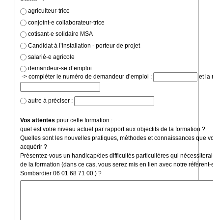
agriculteur-trice
conjoint-e collaborateur-trice
cotisant-e solidaire MSA
Candidat à l’installation - porteur de projet
salarié-e agricole
demandeur-se d’emploi
-> compléter le numéro de demandeur d’emploi :
et la ré
autre à préciser :
Vos attentes
pour cette formation :
quel est votre niveau actuel par rapport aux objectifs de la formation ?
Quelles sont les nouvelles pratiques, méthodes et connaissances que vous
acquérir ?
Présentez-vous un handicap/des difficultés particulières qui nécessiteraien
de la formation (dans ce cas, vous serez mis en lien avec notre référent-e 
Sombardier 06 01 68 71 00 ) ?