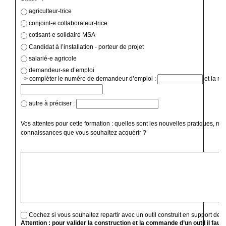
agriculteur-trice
conjoint-e collaborateur-trice
cotisant-e solidaire MSA
Candidat à l’installation - porteur de projet
salarié-e agricole
demandeur-se d’emploi
-> compléter le numéro de demandeur d’emploi :
et la ré
autre à préciser :
Vos attentes pour cette formation : quelles sont les nouvelles pratiques, mé
connaissances que vous souhaitez acquérir ?
Cochez si vous souhaitez repartir avec un outil construit en support de f
Attention : pour valider la construction et la commande d’un outil il faut