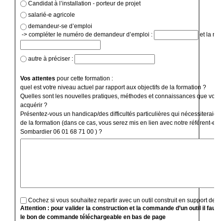
Candidat à l’installation - porteur de projet
salarié-e agricole
demandeur-se d’emploi
-> compléter le numéro de demandeur d’emploi :
et la ré
autre à préciser :
Vos attentes
pour cette formation :
quel est votre niveau actuel par rapport aux objectifs de la formation ?
Quelles sont les nouvelles pratiques, méthodes et connaissances que vous
acquérir ?
Présentez-vous un handicap/des difficultés particulières qui nécessiteraien
de la formation (dans ce cas, vous serez mis en lien avec notre référent-e 
Sombardier 06 01 68 71 00 ) ?
Cochez si vous souhaitez repartir avec un outil construit en support de f
Attention : pour valider la construction et la commande d’un outil il faut
le bon de commande téléchargeable en bas de page