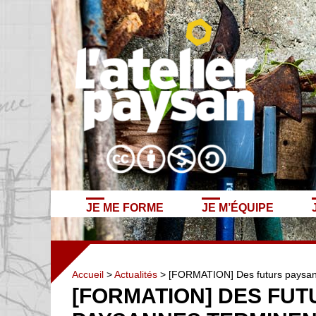
JE ME FORME
JE M’ÉQUIPE
Accueil
>
Actualités
> [FORMATION] Des futurs paysans
[FORMATION] DES FUT