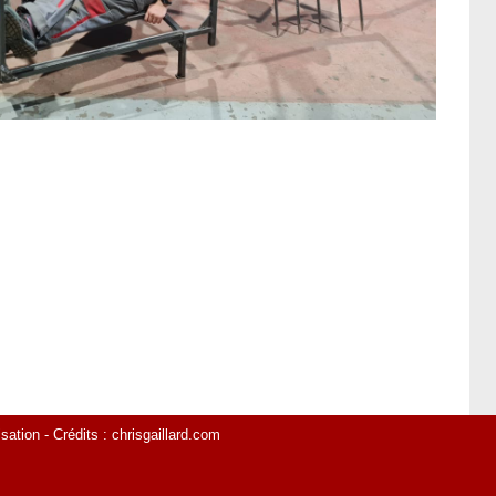
isation
- Crédits :
chrisgaillard.com