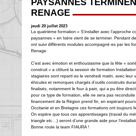
PAYSANNES TERMINEN
RENAGE
jeudi 20 juillet 2023
La quatrième formation « S’installer avec l’approche co
paysannes » en Isère vient de se terminer. Pendant de
ont suivi différents modules accompagné·es par les fo
Renage.
C’est avec émotion et enthousiasme que la fête « soiré
construit » a clôturé la session de formation Installat
stagiaires sont reparti·es le vendredi matin, avec leur 
éhicules et remorques chargés d’outils construits duran
finalisés, notamment le four à pain, qui a pu être dir
pour ce type de formation, elle ne sera pas reconduite
financement de la Région prend fin, en espérant pourv
Occitanie et en Bretagne ces formations ont toujours l
On espère que tous ces apprentissages (travail du métal
triangle etc…) seront d’une grande aide pour l’install
Bonne route la team FIAURA !