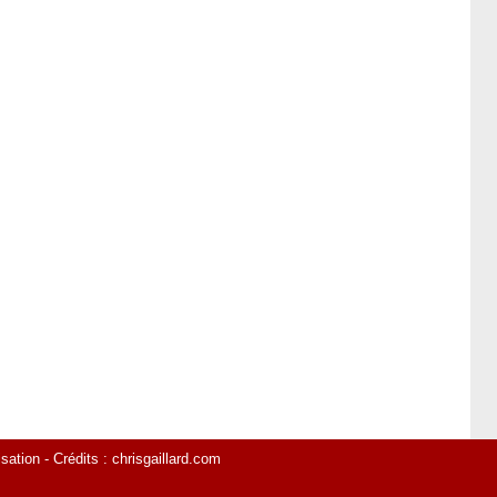
isation
- Crédits :
chrisgaillard.com