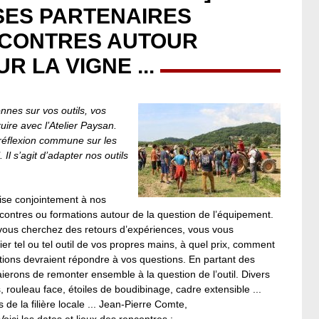
 SES PARTENAIRES
NCONTRES AUTOUR
R LA VIGNE ...
nnes sur vos outils, vos
ruire avec l’Atelier Paysan.
 réflexion commune sur les
 Il s’agit d’adapter nos outils
anise conjointement à nos
ontres ou formations autour de la question de l’équipement.
, vous cherchez des retours d’expériences, vous vous
r tel ou tel outil de vos propres mains, à quel prix, comment
ations devraient répondre à vos questions. En partant des
ierons de remonter ensemble à la question de l’outil. Divers
, rouleau face, étoiles de boudibinage, cadre extensible ...
de la filière locale ... Jean-Pierre Comte,
oici les dates et lieux des rencontres :