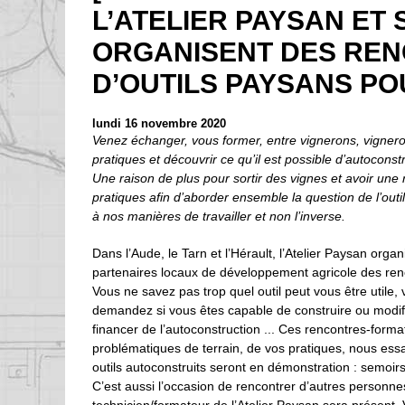
L’ATELIER PAYSAN ET
ORGANISENT DES RE
D’OUTILS PAYSANS POU
lundi 16 novembre 2020
Venez échanger, vous former, entre vignerons, vignero
pratiques et découvrir ce qu’il est possible d’autoconst
Une raison de plus pour sortir des vignes et avoir une
pratiques afin d’aborder ensemble la question de l’outil.
à nos manières de travailler et non l’inverse.
Dans l’Aude, le Tarn et l’Hérault, l’Atelier Paysan org
partenaires locaux de développement agricole des renc
Vous ne savez pas trop quel outil peut vous être utile
demandez si vous êtes capable de construire ou modifie
financer de l’autoconstruction ... Ces rencontres-form
problématiques de terrain, de vos pratiques, nous essa
outils autoconstruits seront en démonstration : semoirs
C’est aussi l’occasion de rencontrer d’autres personnes 
technicien/formateur de l’Atelier Paysan sera présent. V