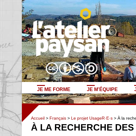
JE ME FORME
JE M’ÉQUIPE
Accueil
>
Français
>
Le projet UsageR·E·s
> À la rech
À LA RECHERCHE DES