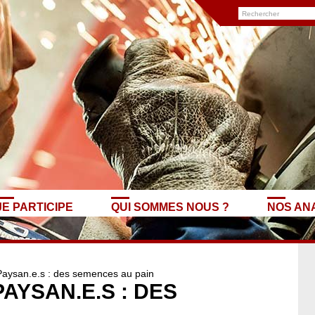
JE PARTICIPE
QUI SOMMES NOUS ?
NOS AN
Paysan.e.s : des semences au pain
AYSAN.E.S : DES