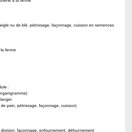
nerie à la ferme
 seigle ou de blé, pétrissage, façonnage, cuisson en semences
 la ferme
ule :
, organigramme)
ulanger
de pain, pétrissage, façonnage, cuisson)
ge, division, façonnage, enfournement, défournement