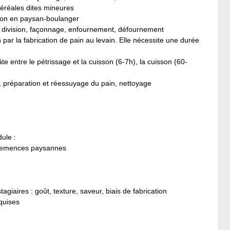
éréales dites mineures
tion en paysan-boulanger
ge, division, façonnage, enfournement, défournement
 par la fabrication de pain au levain. Elle nécessite une durée
e entre le pétrissage et la cuisson (6-7h), la cuisson (60-
il, préparation et réessuyage du pain, nettoyage
ule :
e semences paysannes
agiaires : goût, texture, saveur, biais de fabrication
quises