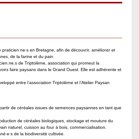
 praticien∙ne∙s en Bretagne, afin de découvrir, améliorer et
es, de la farine et du pain.
icien.ne.s de Triptolème, association qui promeut la
avoirs faire paysans dans le Grand Ouest. Elle est adhérente et
loppé entre l’association Triptolème et l’Atelier Paysan
 partir de céréales issues de semences paysannes en tant que
roduction de céréales biologiques, stockage et mouture du
vain naturel, cuisson au four à bois, commercialisation.
é∙e∙s de la biodiversité cultivée.