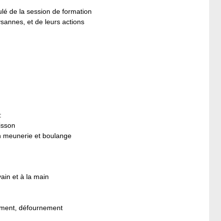
ulé de la session de formation
annes, et de leurs actions
:
isson
n meunerie et boulange
ain et à la main
rnement, défournement