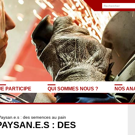
JE PARTICIPE
QUI SOMMES NOUS ?
NOS AN
Paysan.e.s : des semences au pain
AYSAN.E.S : DES