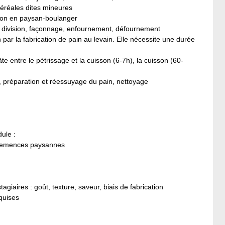
éréales dites mineures
tion en paysan-boulanger
ge, division, façonnage, enfournement, défournement
 par la fabrication de pain au levain. Elle nécessite une durée
e entre le pétrissage et la cuisson (6-7h), la cuisson (60-
il, préparation et réessuyage du pain, nettoyage
ule :
e semences paysannes
agiaires : goût, texture, saveur, biais de fabrication
quises