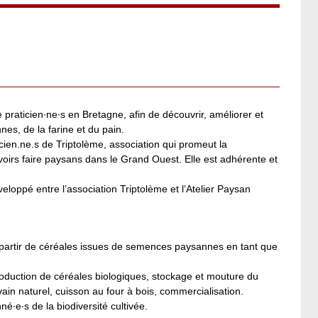
 praticien∙ne∙s en Bretagne, afin de découvrir, améliorer et
es, de la farine et du pain.
icien.ne.s de Triptolème, association qui promeut la
avoirs faire paysans dans le Grand Ouest. Elle est adhérente et
loppé entre l’association Triptolème et l’Atelier Paysan
 partir de céréales issues de semences paysannes en tant que
roduction de céréales biologiques, stockage et mouture du
vain naturel, cuisson au four à bois, commercialisation.
é∙e∙s de la biodiversité cultivée.