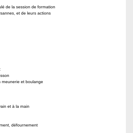
ulé de la session de formation
annes, et de leurs actions
:
isson
n meunerie et boulange
ain et à la main
rnement, défournement