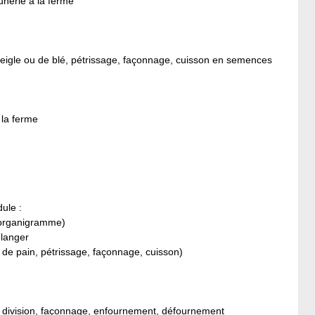
nerie à la ferme
 seigle ou de blé, pétrissage, façonnage, cuisson en semences
 la ferme
ule :
, organigramme)
ulanger
de pain, pétrissage, façonnage, cuisson)
ge, division, façonnage, enfournement, défournement