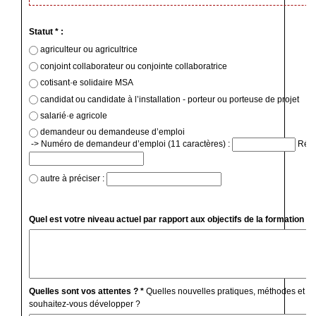
Statut * :
agriculteur ou agricultrice
conjoint collaborateur ou conjointe collaboratrice
cotisant·e solidaire MSA
candidat ou candidate à l’installation - porteur ou porteuse de projet
salarié·e agricole
demandeur ou demandeuse d’emploi
-> Numéro de demandeur d’emploi (11 caractères) :
Régio
autre à préciser :
Quel est votre niveau actuel par rapport aux objectifs de la formation ? 
Quelles sont vos attentes ? *
Quelles nouvelles pratiques, méthodes et c
souhaitez-vous développer ?