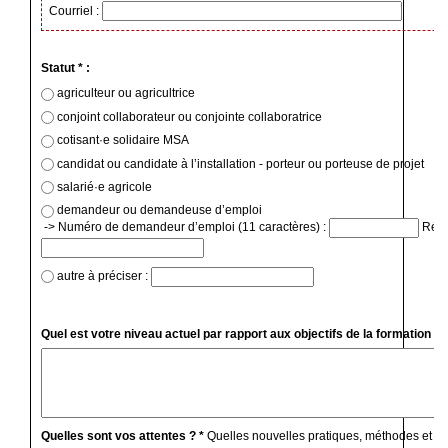
Courriel :
Statut * :
agriculteur ou agricultrice
conjoint collaborateur ou conjointe collaboratrice
cotisant·e solidaire MSA
candidat ou candidate à l’installation - porteur ou porteuse de projet
salarié·e agricole
demandeur ou demandeuse d’emploi
-> Numéro de demandeur d’emploi (11 caractères) :
Régio
autre à préciser :
Quel est votre niveau actuel par rapport aux objectifs de la formation ? 
Quelles sont vos attentes ? *
Quelles nouvelles pratiques, méthodes et c