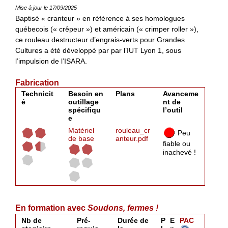
Mise à jour le 17/09/2025
Baptisé « cranteur » en référence à ses homologues
québecois (« crêpeur ») et américain (« crimper roller »),
ce rouleau destructeur d’engrais-verts pour Grandes
Cultures a été développé par par l’IUT Lyon 1, sous
l’impulsion de l’ISARA.
Fabrication
Technicit
Besoin en
Plans
Avanceme
é
outillage
nt de
spécifiqu
l’outil
e
Matériel
rouleau_cr
Peu
de base
anteur.pdf
fiable ou
inachevé !
En formation avec
Soudons, fermes !
Nb de
Pré-
Durée de
P
E
PAC