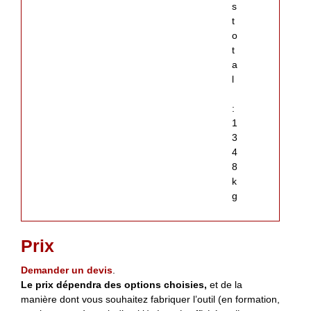
s
t
o
t
a
l
:
1
3
4
8
k
g
Prix
Demander un devis
.
Le prix dépendra des options choisies,
et de la
manière dont vous souhaitez fabriquer l’outil (en formation,