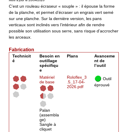
C’est un rouleau écraseur « souple » : il épouse la forme
de la planche, et permet d’écraser un engrais vert semé
sur une planche. Sur la dernière version, les pans
verticaux sont inclinés vers l’intérieur afin de rendre
possible son utilisation sous serre, sans risque d’accrocher
les arceaux.
Fabrication
Technicit
Besoin en
Plans
Avanceme
é
outillage
nt de
spécifiqu
l’outil
e
Matériel
Roloflex_3
Outil
de base
.5_17-04-
éprouvé
2026.pdf
Palan
(assembla
ge)
Sangle à
cliquet