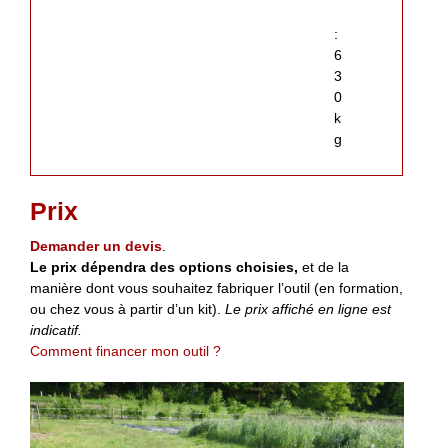
:
6
3
0
k
g
Prix
Demander un devis
.
Le prix dépendra des options choisies,
et de la
manière dont vous souhaitez fabriquer l’outil (en formation,
ou chez vous à partir d’un kit).
Le prix affiché en ligne est
indicatif.
Comment financer mon outil ?