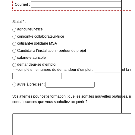
Courriel :
Statut * :
agriculteur-trice
conjoint-e collaborateur-trice
cotisant-e solidaire MSA
Candidat à l’installation - porteur de projet
salarié-e agricole
demandeur-se d’emploi
-> compléter le numéro de demandeur d’emploi :
et la ré
autre à préciser :
Vos attentes pour cette formation : quelles sont les nouvelles pratiques, mé
connaissances que vous souhaitez acquérir ?