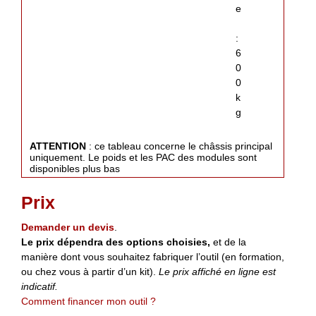
e
:
6
0
0
k
g
ATTENTION
: ce tableau concerne le châssis principal
uniquement. Le poids et les PAC des modules sont
disponibles plus bas
Prix
Demander un devis
.
Le prix dépendra des options choisies,
et de la
manière dont vous souhaitez fabriquer l’outil (en formation,
ou chez vous à partir d’un kit).
Le prix affiché en ligne est
indicatif.
Comment financer mon outil ?