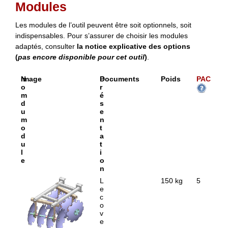
Modules
Les modules de l’outil peuvent être soit optionnels, soit
indispensables. Pour s’assurer de choisir les modules
adaptés, consulter
la notice explicative des options
(
pas encore disponible pour cet outil
)
.
N
Image
P
Documents
Poids
PAC
o
r
m
é
d
s
u
e
m
n
o
t
d
a
u
t
l
i
e
o
n
C
L
150 kg
5
o
e
v
c
e
o
r
v
c
e