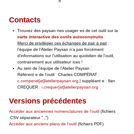
h
.
Contacts
Trouvez des paysan·nes usager·es de cet outil sur la
carte interactive des outils autoconstruits
.
Merci de privilégier ces échanges de pair à pair
:
l’équipe de l’Atelier Paysan n’a pas forcément
d’informations sur l’utilisation au quotidien de l’outil,
contrairement aux utilisateur·ices !
Au sein de l’équipe de l’Atelier Paysan :
Référent·e de l’outil : Charles COMPÉRAT :
c.comperat[at]latelierpaysan.org
| suppléant·e : Ilan
CREQUER :
i.crequer[at]latelierpaysan.org
Versions précédentes
Accéder aux anciennes nomenclatures de l’outil
(fichiers
.CSV séparateur " ;")
Accéder aux anciens plans de l’outil
(fichiers PDF)