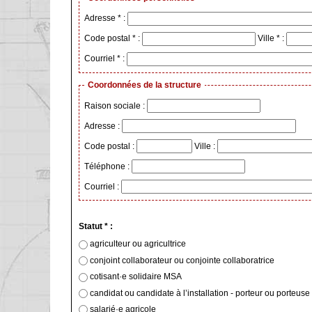
Adresse * :
Code postal * :
Ville * :
Courriel * :
Coordonnées de la structure
Raison sociale :
Adresse :
Code postal :
Ville :
Téléphone :
Courriel :
Statut * :
agriculteur ou agricultrice
conjoint collaborateur ou conjointe collaboratrice
cotisant·e solidaire MSA
candidat ou candidate à l’installation - porteur 
salarié·e agricole