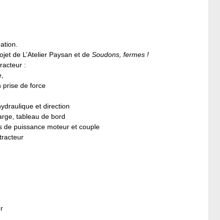
ation.
jet de L’Atelier Paysan et de
Soudons, fermes !
racteur :
e,
n prise de force
hydraulique et direction
harge, tableau de bord
s de puissance moteur et couple
 tracteur
r