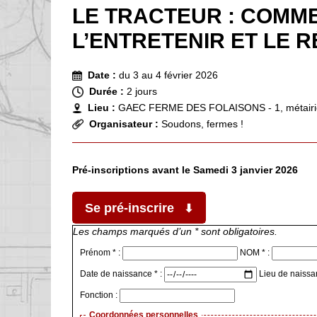
LE TRACTEUR : COMMEN
L’ENTRETENIR ET LE 
Date :
du 3 au 4 février 2026
Durée :
2 jours
Lieu :
GAEC FERME DES FOLAISONS - 1, métairie
Organisateur :
Soudons, fermes !
Pré-inscriptions avant le Samedi 3 janvier 2026
Se pré-inscrire
Les champs marqués d’un * sont obligatoires.
Prénom * :
NOM * :
Date de naissance * :
Lieu de naissa
Fonction :
Coordonnées personnelles