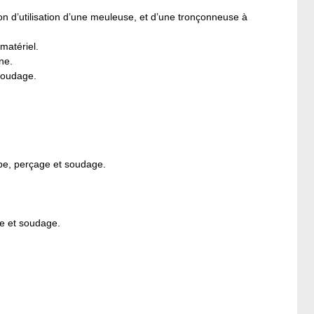
n d’utilisation d’une meuleuse, et d’une tronçonneuse à
matériel.
ne.
soudage
.
p
e,
perçage et soudage
.
ge et soudag
e.