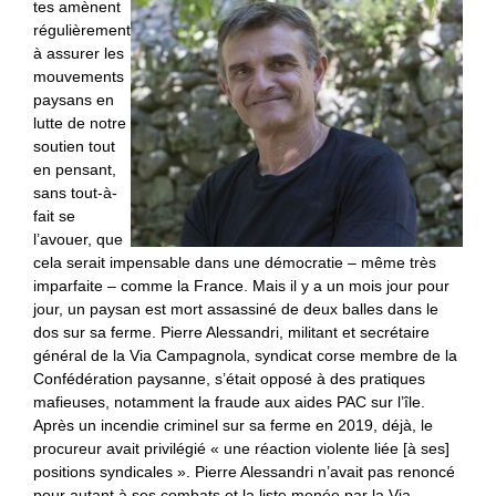
tes amènent
régulièrement
à assurer les
mouvements
paysans en
lutte de notre
soutien tout
en pensant,
sans tout-à-
fait se
l’avouer, que
cela serait impensable dans une démocratie – même très
imparfaite – comme la France. Mais il y a un mois jour pour
jour, un paysan est mort assassiné de deux balles dans le
dos sur sa ferme. Pierre Alessandri, militant et secrétaire
général de la Via Campagnola, syndicat corse membre de la
Confédération paysanne, s’était opposé à des pratiques
mafieuses, notamment la fraude aux aides PAC sur l’île.
Après un incendie criminel sur sa ferme en 2019, déjà, le
procureur avait privilégié « une réaction violente liée [à ses]
positions syndicales ». Pierre Alessandri n’avait pas renoncé
pour autant à ses combats et la liste menée par la Via