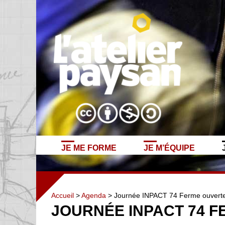
JE ME FORME
JE M’ÉQUIPE
Accueil
>
Agenda
> Journée INPACT 74 Ferme ouvert
JOURNÉE INPACT 74 