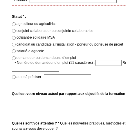
Statut * :
agriculteur ou agricultrice
conjoint collaborateur ou conjointe collaboratrice
cotisant·e solidaire MSA
candidat ou candidate à l’installation - porteur ou porteuse de projet
salarié·e agricole
demandeur ou demandeuse d’emploi
-> Numéro de demandeur d’emploi (11 caractères) :
Régio
autre à préciser :
Quel est votre niveau actuel par rapport aux objectifs de la formation ? 
Quelles sont vos attentes ? *
Quelles nouvelles pratiques, méthodes et c
souhaitez-vous développer ?