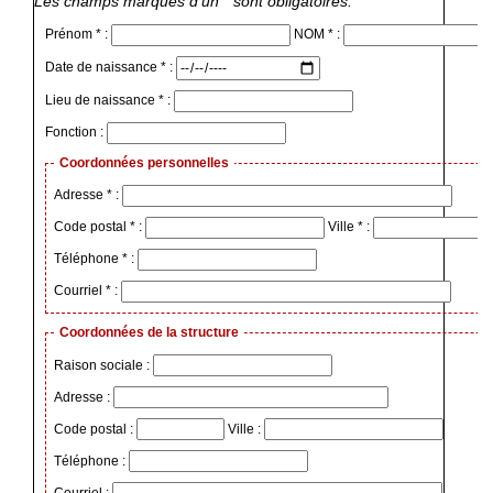
Les champs marqués d’un * sont obligatoires.
Prénom * :
NOM * :
Date de naissance * :
Lieu de naissance * :
Fonction :
Coordonnées personnelles
Adresse * :
Code postal * :
Ville * :
Téléphone * :
Courriel * :
Coordonnées de la structure
Raison sociale :
Adresse :
Code postal :
Ville :
Téléphone :
Courriel :