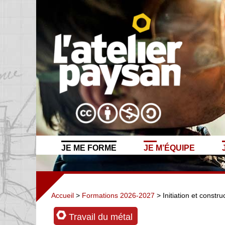
JE ME FORME
JE M’ÉQUIPE
Accueil
>
Formations 2026-2027
> Initiation et constr
Travail du métal