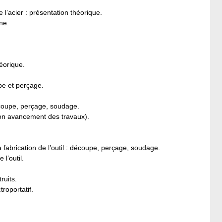
l’acier : présentation théorique.
ne.
éorique.
pe et perçage.
découpe, perçage, soudage.
elon avancement des travaux).
a fabrication de l’outil : découpe, perçage, soudage.
l’outil.
ruits.
troportatif.