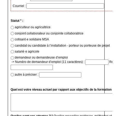
Courriel :
Statut * :
agriculteur ou agricultrice
conjoint collaborateur ou conjointe collaboratrice
cotisant·e solidaire MSA
candidat ou candidate à l’installation - porteur ou porteuse de projet
salarié·e agricole
demandeur ou demandeuse d’emploi
-> Numéro de demandeur d’emploi (11 caractères) :
Régio
autre à préciser :
Quel est votre niveau actuel par rapport aux objectifs de la formation ? 
Quelles sont vos attentes ? *
Quelles nouvelles pratiques, méthodes et c