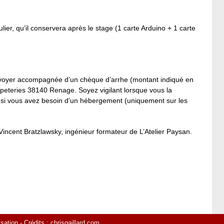
ulier, qu’il conservera après le stage (1 carte Arduino + 1 carte
renvoyer accompagnée d’un chèque d’arrhe (montant indiqué en
apeteries 38140 Renage. Soyez vigilant lorsque vous la
t si vous avez besoin d’un hébergement (uniquement sur les
Vincent Bratzlawsky, ingénieur formateur de L’Atelier Paysan.
isation
- Crédits :
chrisgaillard.com