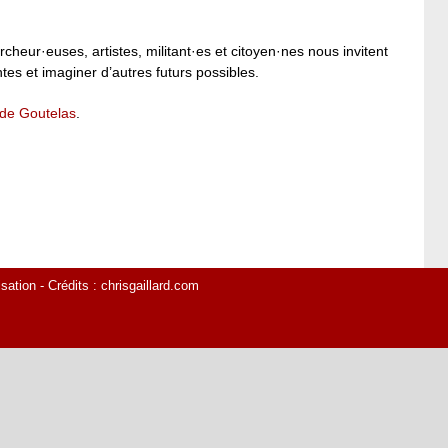
rcheur·euses, artistes, militant·es et citoyen·nes nous invitent
tes et imaginer d’autres futurs possibles.
 de Goutelas
.
isation
- Crédits :
chrisgaillard.com