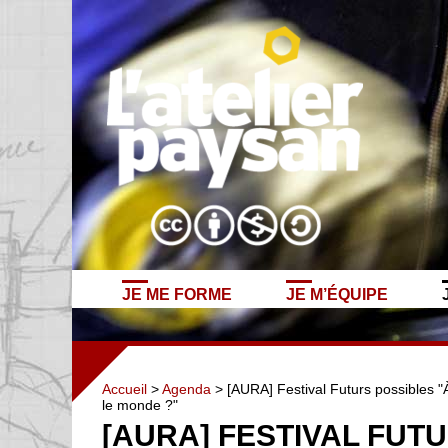
JE ME FORME
JE M’ÉQUIPE
Accueil
>
Agenda
> [AURA] Festival Futurs possibles "À
le monde ?"
[AURA] FESTIVAL FUT