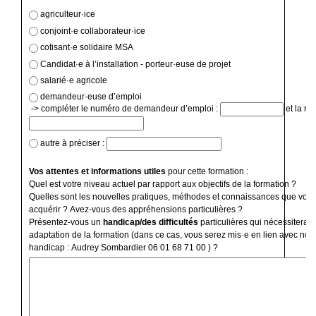
agriculteur·ice
conjoint·e collaborateur·ice
cotisant·e solidaire MSA
Candidat·e à l’installation - porteur·euse de projet
salarié·e agricole
demandeur·euse d’emploi
-> compléter le numéro de demandeur d’emploi :
et la ré
autre à préciser :
Vos attentes et informations utiles
pour cette formation :
Quel est votre niveau actuel par rapport aux objectifs de la formation ?
Quelles sont les nouvelles pratiques, méthodes et connaissances que vous
acquérir ? Avez-vous des appréhensions particulières ?
Présentez-vous un
handicap/des difficultés
particulières qui nécessiterai
adaptation de la formation (dans ce cas, vous serez mis·e en lien avec notr
handicap : Audrey Sombardier 06 01 68 71 00 ) ?