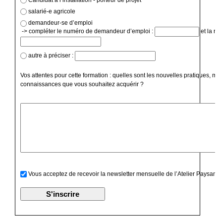
salarié-e agricole
demandeur-se d’emploi
-> compléter le numéro de demandeur d’emploi :
et la ré
autre à préciser :
Vos attentes pour cette formation : quelles sont les nouvelles pratiques, mé
connaissances que vous souhaitez acquérir ?
Vous acceptez de recevoir la newsletter mensuelle de l’Atelier Paysan