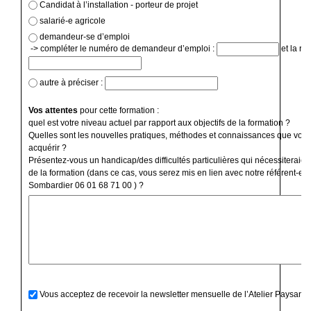
Candidat à l’installation - porteur de projet
salarié-e agricole
demandeur-se d’emploi
-> compléter le numéro de demandeur d’emploi :
et la ré
autre à préciser :
Vos attentes
pour cette formation :
quel est votre niveau actuel par rapport aux objectifs de la formation ?
Quelles sont les nouvelles pratiques, méthodes et connaissances que vous
acquérir ?
Présentez-vous un handicap/des difficultés particulières qui nécessiteraien
de la formation (dans ce cas, vous serez mis en lien avec notre référent-e 
Sombardier 06 01 68 71 00 ) ?
Vous acceptez de recevoir la newsletter mensuelle de l’Atelier Paysan