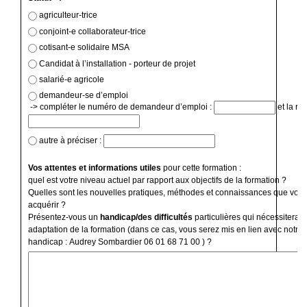
agriculteur-trice
conjoint-e collaborateur-trice
cotisant-e solidaire MSA
Candidat à l’installation - porteur de projet
salarié-e agricole
demandeur-se d’emploi
-> compléter le numéro de demandeur d’emploi :
et la ré
autre à préciser :
Vos attentes et informations utiles
pour cette formation :
quel est votre niveau actuel par rapport aux objectifs de la formation ?
Quelles sont les nouvelles pratiques, méthodes et connaissances que vous
acquérir ?
Présentez-vous un
handicap/des difficultés
particulières qui nécessiterai
adaptation de la formation (dans ce cas, vous serez mis en lien avec notre 
handicap : Audrey Sombardier 06 01 68 71 00 ) ?