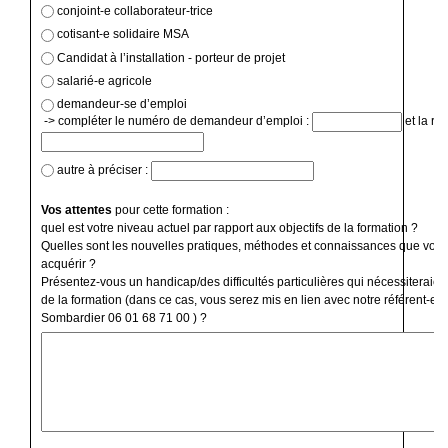
conjoint-e collaborateur-trice
cotisant-e solidaire MSA
Candidat à l’installation - porteur de projet
salarié-e agricole
demandeur-se d’emploi
-> compléter le numéro de demandeur d’emploi :
et la ré
autre à préciser :
Vos attentes
pour cette formation :
quel est votre niveau actuel par rapport aux objectifs de la formation ?
Quelles sont les nouvelles pratiques, méthodes et connaissances que vous
acquérir ?
Présentez-vous un handicap/des difficultés particulières qui nécessiteraien
de la formation (dans ce cas, vous serez mis en lien avec notre référent-e 
Sombardier 06 01 68 71 00 ) ?