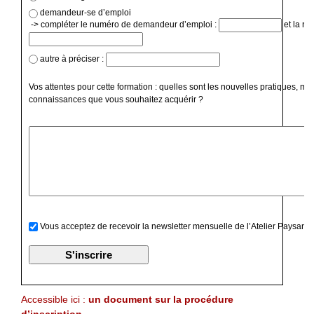
demandeur-se d’emploi
-> compléter le numéro de demandeur d’emploi :
et la ré
autre à préciser :
Vos attentes pour cette formation : quelles sont les nouvelles pratiques, mé
connaissances que vous souhaitez acquérir ?
Vous acceptez de recevoir la newsletter mensuelle de l’Atelier Paysan
Accessible ici :
un document sur la procédure