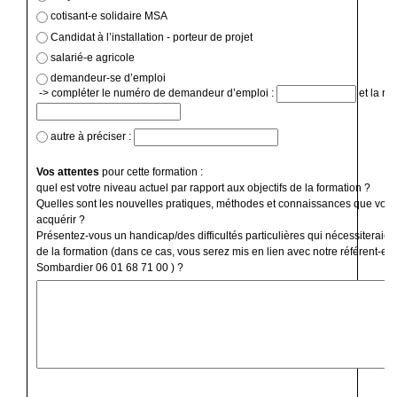
cotisant-e solidaire MSA
Candidat à l’installation - porteur de projet
salarié-e agricole
demandeur-se d’emploi
-> compléter le numéro de demandeur d’emploi :
et la ré
autre à préciser :
Vos attentes
pour cette formation :
quel est votre niveau actuel par rapport aux objectifs de la formation ?
Quelles sont les nouvelles pratiques, méthodes et connaissances que vous
acquérir ?
Présentez-vous un handicap/des difficultés particulières qui nécessiteraien
de la formation (dans ce cas, vous serez mis en lien avec notre référent-e 
Sombardier 06 01 68 71 00 ) ?