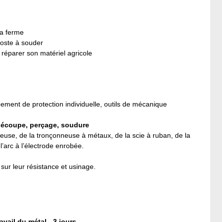
la ferme
poste à souder
 réparer son matériel agricole
pement de protection individuelle, outils de mécanique
 découpe, perçage, soudure
euse, de la tronçonneuse à métaux, de la scie à ruban, de la
’arc à l’électrode enrobée.
 sur leur résistance et usinage.
il du métal - 3 jours