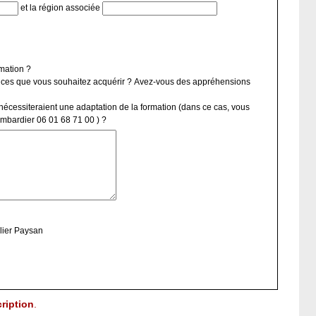
et la région associée
rmation ?
ances que vous souhaitez acquérir ? Avez-vous des appréhensions
 nécessiteraient une adaptation de la formation (dans ce cas, vous
ombardier 06 01 68 71 00 ) ?
lier Paysan
ription
.