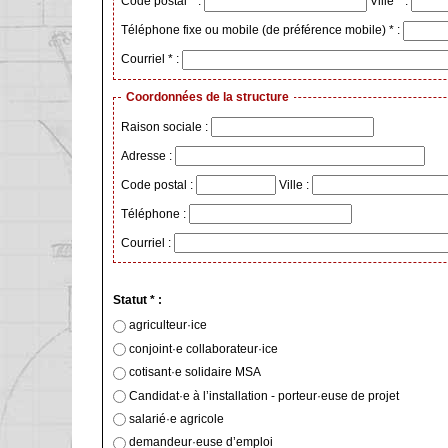
Code postal * :
Ville * :
Téléphone fixe ou mobile (de préférence mobile) * :
Courriel * :
Coordonnées de la structure
Raison sociale :
Adresse :
Code postal :
Ville :
Téléphone :
Courriel :
Statut * :
agriculteur·ice
conjoint·e collaborateur·ice
cotisant·e solidaire MSA
Candidat·e à l’installation - porteur·euse de projet
salarié·e agricole
demandeur·euse d’emploi