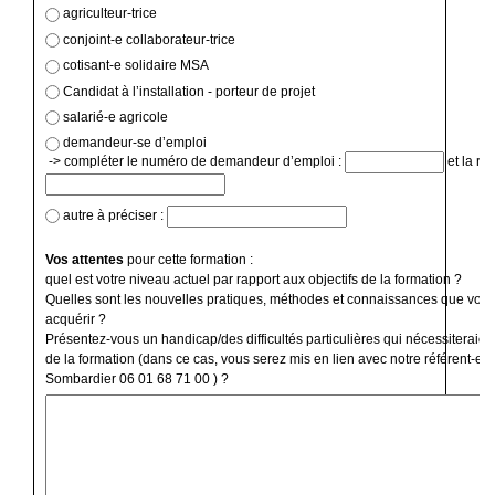
agriculteur-trice
conjoint-e collaborateur-trice
cotisant-e solidaire MSA
Candidat à l’installation - porteur de projet
salarié-e agricole
demandeur-se d’emploi
-> compléter le numéro de demandeur d’emploi :
et la ré
autre à préciser :
Vos attentes
pour cette formation :
quel est votre niveau actuel par rapport aux objectifs de la formation ?
Quelles sont les nouvelles pratiques, méthodes et connaissances que vous
acquérir ?
Présentez-vous un handicap/des difficultés particulières qui nécessiteraien
de la formation (dans ce cas, vous serez mis en lien avec notre référent-e 
Sombardier 06 01 68 71 00 ) ?