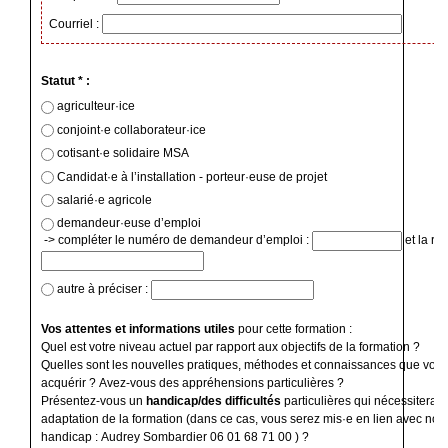
Courriel :
Statut * :
agriculteur·ice
conjoint·e collaborateur·ice
cotisant·e solidaire MSA
Candidat·e à l’installation - porteur·euse de projet
salarié·e agricole
demandeur·euse d’emploi
-> compléter le numéro de demandeur d’emploi :
et la ré
autre à préciser :
Vos attentes et informations utiles
pour cette formation :
Quel est votre niveau actuel par rapport aux objectifs de la formation ?
Quelles sont les nouvelles pratiques, méthodes et connaissances que vous
acquérir ? Avez-vous des appréhensions particulières ?
Présentez-vous un
handicap/des difficultés
particulières qui nécessiterai
adaptation de la formation (dans ce cas, vous serez mis·e en lien avec notr
handicap : Audrey Sombardier 06 01 68 71 00 ) ?