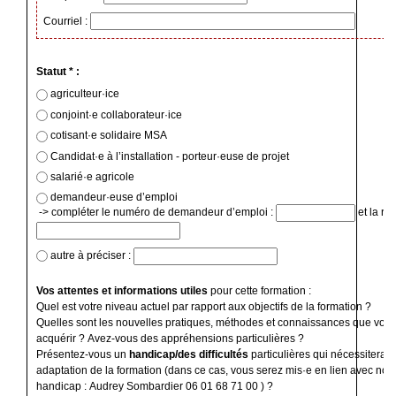
Courriel :
Statut * :
agriculteur·ice
conjoint·e collaborateur·ice
cotisant·e solidaire MSA
Candidat·e à l’installation - porteur·euse de projet
salarié·e agricole
demandeur·euse d’emploi
-> compléter le numéro de demandeur d’emploi :
et la ré
autre à préciser :
Vos attentes et informations utiles
pour cette formation :
Quel est votre niveau actuel par rapport aux objectifs de la formation ?
Quelles sont les nouvelles pratiques, méthodes et connaissances que vous
acquérir ? Avez-vous des appréhensions particulières ?
Présentez-vous un
handicap/des difficultés
particulières qui nécessiterai
adaptation de la formation (dans ce cas, vous serez mis·e en lien avec notr
handicap : Audrey Sombardier 06 01 68 71 00 ) ?